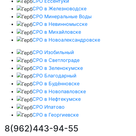
СРО Ессентуки
СРО в Железноводске
СРО Минеральные Воды
СРО в Невинномысске
СРО в Михайловске
СРО в Новоалександровске
СРО Изобильный
СРО в Светлограде
СРО в Зеленокумске
СРО Благодарный
СРО в Будённовске
СРО в Новопавловске
СРО в Нефтекумске
СРО Ипатово
СРО в Георгиевске
8(962)443-94-55