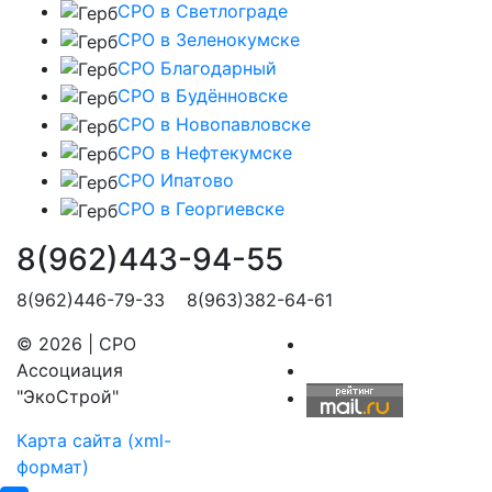
СРО в Светлограде
СРО в Зеленокумске
СРО Благодарный
СРО в Будённовске
СРО в Новопавловске
СРО в Нефтекумске
СРО Ипатово
СРО в Георгиевске
8(962)443-94-55
8(962)446-79-33 8(963)382-64-61
© 2026 | СРО
Ассоциация
"ЭкоСтрой"
Карта сайта (xml-
формат)