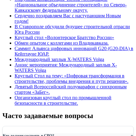
«Национальное объединение строителей» по Северо-
Кавказскому федеральному округу.
Сердечно поздравляем Вас с наступающим Новым
годом!
В Ставрополе обсудили будущее строительной отрасли
Юга России
Круглый стол «Волонтерское Братство России»
Обмен опытом с коллегами из Владикавказа.
Саммит Альянса цифровых инноваций G20 (G20-DIA) в
Кейптауне ЮАР.
Международный заплыв X-WATERS Volga
Анонс мероприятия: Международный заплыв X-
WATERS Volga
Круглый Стол на тему: «Цифровая трансформация в
строительстве, проблемы внедрения и пути решения».
Девятый Всероссийский полумарафон с синхронным
стартом «ЗаБег».
Организован круглый стол по промышленной
безопасности в строительстве.
Часто задаваемые вопросы
Кто должен состоять в СРО?