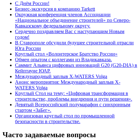
С Днём России!
Бизнес-экскурсия в компанию Tarkett
Окружная конференция членов Ассоциации
«Национальное объединение строителей» по Северо-
Кавказскому федеральному округу.
Сердечно поздравляем Вас с наступающим Новым
годом!
В Ставрополе обсудили будущее строительной отрасли
Юга России
Круглый стол «Волонтерское Братство России»
Обмен опытом с коллегами из Владикавказа.
Саммит Альянса цифровых инноваций G20 (G20-DIA) в
Кейптауне ЮАР.
Международный заплыв X-WATERS Volga
Анонс мероприятия: Международный заплыв X-
WATERS Volga
Круглый Стол на тему: «Цифровая трансформация в
строительстве, проблемы внедрения и пути решения».
Девятый Всероссийский полумарафон с синхронным
стартом «ЗаБег».
Организован круглый стол по промышленной
безопасности в строительстве.
Часто задаваемые вопросы