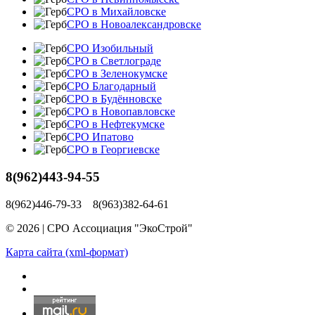
СРО в Михайловске
СРО в Новоалександровске
СРО Изобильный
СРО в Светлограде
СРО в Зеленокумске
СРО Благодарный
СРО в Будённовске
СРО в Новопавловске
СРО в Нефтекумске
СРО Ипатово
СРО в Георгиевске
8(962)443-94-55
8(962)446-79-33 8(963)382-64-61
© 2026 | СРО Ассоциация "ЭкоСтрой"
Карта сайта (xml-формат)