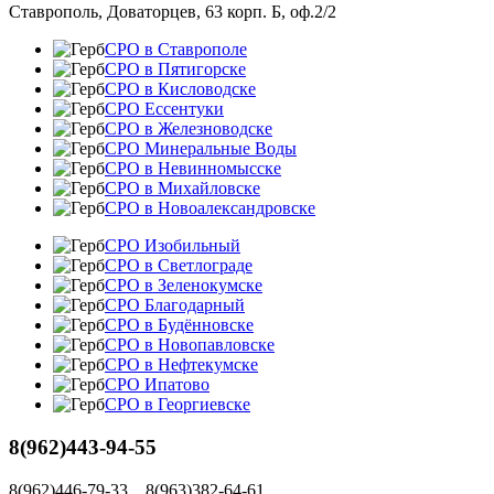
Ставрополь, Доваторцев, 63 корп. Б, оф.2/2
СРО в Ставрополе
СРО в Пятигорске
СРО в Кисловодске
СРО Ессентуки
СРО в Железноводске
СРО Минеральные Воды
СРО в Невинномысске
СРО в Михайловске
СРО в Новоалександровске
СРО Изобильный
СРО в Светлограде
СРО в Зеленокумске
СРО Благодарный
СРО в Будённовске
СРО в Новопавловске
СРО в Нефтекумске
СРО Ипатово
СРО в Георгиевске
8(962)443-94-55
8(962)446-79-33 8(963)382-64-61