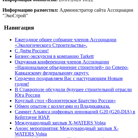
Информацию разместил:
Администратор сайта Ассоциации
"ЭкоСтрой"
Навигация
Ежегодное общее собрание членов Ассоциации
«Экологического Строительства».
С Днём России!
Бизнес-экскурсия в компанию Tarkett
Окружная конференция членов Ассоциации
«Национальное объединение строителей» по Северо-
Кавказскому федеральному округу.
Сердечно поздравляем Вас с наступающим Новым
годом!
В Ставрополе обсудили будущее строительной отрасли
Юга России
Круглый стол «Волонтерское Братство России»
Обмен опытом с коллегами из Владикавказа.
Саммит Альянса цифровых инноваций G20 (G20-DIA) в
Кейптауне ЮАР.
Международный заплыв X-WATERS Volga
Анонс мероприятия: Международный заплыв X-
WATERS Volga