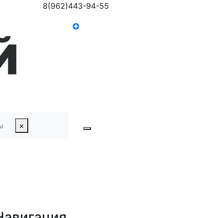
8(962)443-94-55
ы
×
авигация