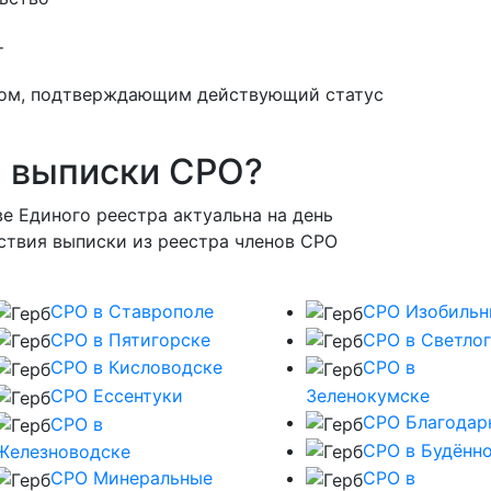
т
том, подтверждающим действующий статус
я выписки СРО?
е Единого реестра актуальна на день
ствия выписки из реестра членов СРО
СРО в Ставрополе
СРО Изобиль
СРО в Пятигорске
СРО в Светло
СРО в Кисловодске
СРО в
СРО Ессентуки
Зеленокумске
СРО Благодар
СРО в
СРО в Будённ
Железноводске
СРО Минеральные
СРО в