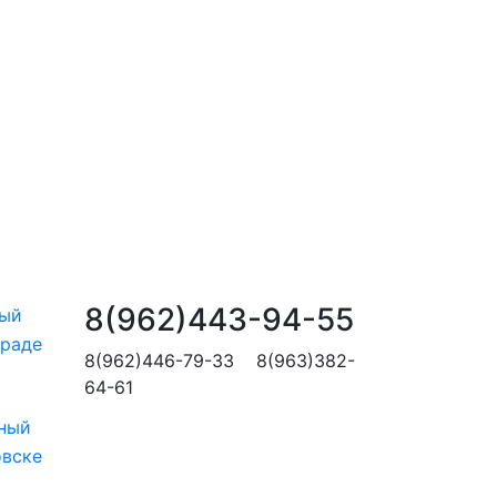
8(962)443-94-55
ный
граде
8(962)446-79-33 8(963)382-
64-61
ный
овске